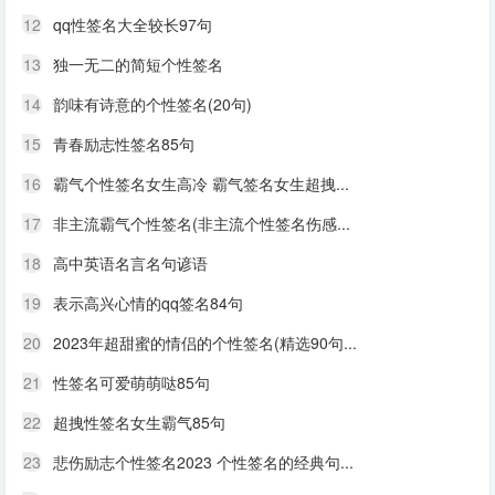
12
qq性签名大全较长97句
13
独一无二的简短个性签名
14
韵味有诗意的个性签名(20句)
15
青春励志性签名85句
16
霸气个性签名女生高冷 霸气签名女生超拽...
17
非主流霸气个性签名(非主流个性签名伤感...
18
高中英语名言名句谚语
19
表示高兴心情的qq签名84句
20
2023年超甜蜜的情侣的个性签名(精选90句...
21
性签名可爱萌萌哒85句
22
超拽性签名女生霸气85句
23
悲伤励志个性签名2023 个性签名的经典句...