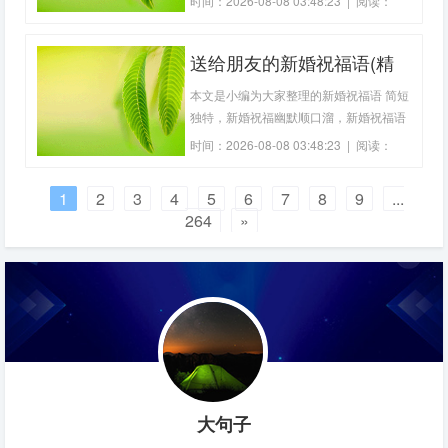
时间：2026-08-08 03:48:23 | 阅读：
2、我敬你一杯，感受新婚里你的幸福和
373
甜蜜，为你摘下满天星，让白鸽衔落在礼
送给朋友的新婚祝福语(精
堂，缀成花环，祝你婚姻生活像花儿一样
美！3、从此月夜共幽梦，从此双飞效彩
选50句)
本文是小编为大家整理的新婚祝福语 简短
蝶，千
独特，新婚祝福幽默顺口溜，新婚祝福语
简短兄弟，新婚祝愿的简短句子，对朋友
时间：2026-08-08 03:48:23 | 阅读：
新婚祝福语，祝朋友新婚的唯美句子，仅
393
供参考,大家一起来看看吧。送给远处好朋
1
2
3
4
5
6
7
8
9
...
友新婚祝福语1、恭喜你们步入爱的殿
264
»
堂。祝百年好合。2、你们本就是天生一
对，地
大句子