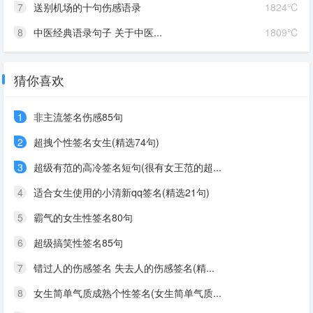
7
送别机场的十句伤感语录
1824℃
8
中医经典语录句子 关于中医...
1809℃
猜你喜欢
1
非主流签名伤感85句
2
超拽个性签名女生(精选74句)
3
超级有范的高冷签名短句(很有女王范的超...
4
适合女生使用的小清新qq签名(精选21句)
5
霸气的女生性签名80句
6
超级搞笑性签名85句
7
错过人的伤感签名 失去人的伤感签名(精...
8
女生简单气质成熟个性签名(女生简单气质...