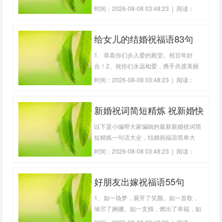
鼓琴瑟，花开并蒂。4、天作之合，心心
时间：2026-08-08 03:48:23 | 阅读：
相印，永结同心。5、夫唱妇随，珠联壁
395
合，凤凰于飞。6、白首成约，终身之
给女儿的结婚祝福语83句
盟，盟结良缘。7、百年琴瑟，百年偕
老，花好月圆。8、相亲相爱，百年好
1、恭喜你们步入爱的殿堂。祝百年好
合，永浴爱河。9
合！2、祝你们永远相爱，携手共渡美丽
人生！3、祝你们永结同心，百年好合！
时间：2026-08-08 03:48:23 | 阅读：
新婚愉快，甜甜蜜蜜！4、真诚的爱情的
443
结合是一切结合中最纯洁的，祝福你们。
新婚祝词简短精炼 祝新婚快
5、祝福你们新婚愉快，幸福美满，**永
在，白头偕老！6、愿你俩恩恩爱爱，意
乐的祝福语(精选65句)
以下是小编帮大家编辑的最新新婚祝词简
笃情深，此生
短精炼一句话大全，结婚祝福语简单大
方，祝愿一对新人新婚诗句，结婚四句吉
时间：2026-08-08 03:48:23 | 阅读：
言大全，祝福新人的短语，祝贺新婚夫妇
358
的祝福语，希望可以帮助到有需要的朋
好朋友出嫁祝福语55句
友。新婚祝词简短精炼1、新娘美貌似天
仙，天地注定好姻缘；在家父母好教练，
1、如一场梦，展开了笑颜。如一首歌，
应敬老教
倾尽了婀娜。如一支烛，燃出了幸福，如
一把镜，透出了人生。祝你们白头偕老。