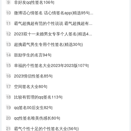
9
非好友qq性签名106句
10
微博话心情签名 话心情签名app(精选95句...
11
霸气超拽超有范的个性说说 霸气超拽超有...
12
2023双十一未婚男女专享个人签名(精选4...
13
超拽霸气男生专用个性签名(精选30句)
14
鼓励学生的名言94句
15
幸福的个性签名大全2023年2023版107句
16
2023情侣性签名85句
17
空间签名大全80句
18
比较有哲理的qq签名113句
19
qq签名00后女生82句
20
qq性签名唯美伤感长80句
21
霸气个性十足的个性签名大全(56句)