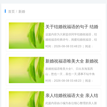
首页
/
新婚
关于结婚祝福语的句子 结婚
祝福语经典诗句(精选35句)
这篇内容为大家提供同学结婚祝福语，结
婚祝福语经典诗句，闺蜜结婚祝福语，结
婚祝福语简短，祝朋友结婚的祝福语，恭
时间：2026-08-08 03:48:23 | 阅读：
喜结婚的祝福语，以帮助大家更快的找到
292
所需内容。1、春之云裳，花蓉绽放；水
新婚祝福语唯美大全 新婚祝
之丽影，柳青荡漾；桃花胜春光，佳人已
成双。祝你们：相亲相爱，新婚愉快！
福诗句唯美简短(精选79句)
新婚祝福语唯美大全1、日出东海落西
2、愿我
山，愁也一天，喜也一天;遇事不钻牛角
尖，人也舒坦，心也舒坦;常与知已聊聊
时间：2026-08-08 03:48:23 | 阅读：
天，不是神仙，胜似神仙，愿你新婚快
211
乐!2、祝你们美满良缘恩爱长，鸾凤和鸣
亲人结婚祝福语大全 亲人结
幸福久!年年岁岁情爱深，岁岁年年无不
同!3、小姐，您已被抽取为本年度最幸福
婚祝福诗句(精选29句)
此篇内容由小编为各位细心整理的亲人新
公民，择日将