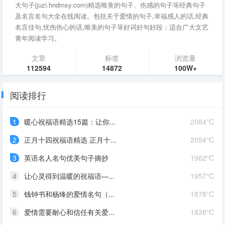
大句子(juzi.hndmsy.com)精选唯美的句子、伤感的句子等经典句子
及名言名句大全在线阅读。包括关于爱情的句子,幸福感人的话,经典
名言佳句,忧伤伤心的话,唯美的句子等好词好句好段；适合广大文艺
青年阅读学习。
文章
标签
浏览量
112594
14872
100W+
阅读排行
1
暖心祝福语精选15篇：让你...
2084℃
2
正月十四祝福语精选 正月十...
2054℃
3
英语名人名句优美句子摘抄
1962℃
4
让心灵得到温暖的祝福语—...
1957℃
5
钱钟书和杨绛的爱情名句（...
1878℃
6
爱情需要耐心和信任有关爱...
1838℃