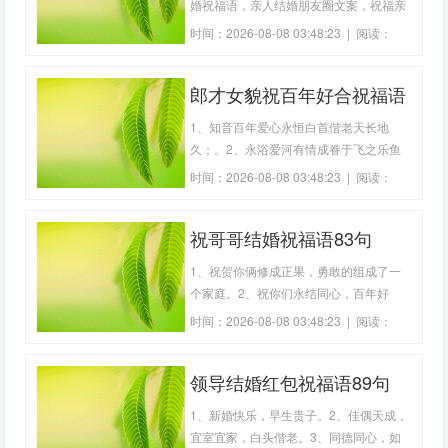
婚祝福语，亲人结婚朋友圈文案，祝福亲
人结婚唯美句子，亲人结婚祝福诗句，中
时间：2026-08-08 03:48:23 | 阅读：
秋祝福语送亲人，亲人结婚祝福语要简
212
洁，仅供参考,希望大家喜欢。1、美满良
郎才女貌祝百年好合祝福语
缘，白首成约。新婚快乐！2、作为长
辈，我有太多的嘱咐和祝福想要给你讲，
新婚快乐百年好合祝(24句)
1、知音百年爱心永恒白首偕老天长地
但是我相
久；。2、永浴爱河有情成眷于飞之乐鱼
水相谐玉树琼枝。3、爱海无际 爱情永固
时间：2026-08-08 03:48:23 | 阅读：
爱心永恒 白首成约 白首偕老 白头偕老。
407
4、龙腾凤翔 钟鼓乐之 花开并蒂。5、鸡
祝哥哥结婚祝福语83句
鸣戒旦 诗题红叶 天地配合 成双成业。6、
瓜瓞延绵 情投意合 夫唱妇随 珠联壁合。
1、祝贺你俩修成正果，勇敢的组成了一
7、
个家庭。2、祝你们永结同心，百年好
合！新婚愉快，甜甜蜜蜜！3、祝愿，祝
时间：2026-08-08 03:48:23 | 阅读：
哥哥嫂嫂白头偕老，早生贵子，夫妻恩
436
爱。4、祝福你们新婚愉快，幸福美满，**
领导结婚红包祝福语89句
永在，白头偕老！5、祝福，祝福你们在
以后的新生活中万事如意！生活幸福！
1、新婚快乐，早生贵子。2、佳偶天成，
6、你们能成为
宜室宜家，白头偕老。3、同德同心，如