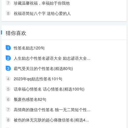
7
珍藏温馨祝福，幸福始于你我他
8
祝福语简短八个字 送给心爱的人
猜你喜欢
1
性签名励志120句
2
人生励志个性签名谚语大全 励志谚语大全...
3
霸气受关注的个性签名(精选80句)
4
2023年qq励志性签名101句
5
话幸福心情签名 话心情签名(精选100句)
6
颓废伤感签名82句
7
高情商的微信个性签名 独一无二简短个性...
8
被伤的体无完肤的超心痛微信签名(精选4...