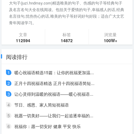
大句子(juzi.hndmsy.com)精选唯美的句子、伤感的句子等经典句子
及名言名句大全在线阅读。包括关于爱情的句子,幸福感人的话,经典
名言佳句,忧伤伤心的话,唯美的句子等好词好句好段；适合广大文艺
青年阅读学习。
文章
标签
浏览量
112594
14872
100W+
阅读排行
1
暖心祝福语精选15篇：让你的祝福更加温...
2
正月十四祝福语精选 正月十四祝福语简短...
3
让心灵得到温暖的祝福语——暖心祝福语...
4
节日、感恩、家人简短祝福语
5
祝愿一切美好——让我们一起追逐幸福的...
6
祝福你：愿一切安好 健康 平安 快乐