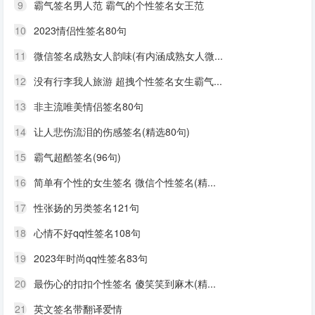
9
霸气签名男人范 霸气的个性签名女王范
10
2023情侣性签名80句
11
微信签名成熟女人韵味(有内涵成熟女人微...
12
没有行李我人旅游 超拽个性签名女生霸气...
13
非主流唯美情侣签名80句
14
让人悲伤流泪的伤感签名(精选80句)
15
霸气超酷签名(96句)
16
简单有个性的女生签名 微信个性签名(精...
17
性张扬的另类签名121句
18
心情不好qq性签名108句
19
2023年时尚qq性签名83句
20
最伤心的扣扣个性签名 傻笑笑到麻木(精...
21
英文签名带翻译爱情