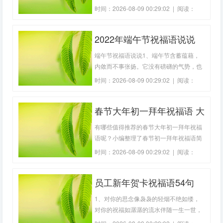
2022最火，2022跨年祝福语200字，
时间：2026-08-09 00:29:02 | 阅读：
2022跨年祝福语朋友圈，2022跨年祝福
955 | 作者：
雄鹰工具箱
语，2022跨年句子,希望对您有帮助。1、
2022年端午节祝福语说说
穿过的鞋子，走过的路，穿过的衣服，看
过的景，流过的汗水，收获的果，付出的
端午节的祝福语句(精选96
端午节祝福语说说1、端午节含蓄蕴藉，
努力，成功的乐
句)
内敛而不事张扬。它没有磅礴的气势，也
没有宏大的场景，一切都是那么平缓而舒
时间：2026-08-09 00:29:02 | 阅读：
坦。每家每户独自为节日的喜庆而忙碌。
725 | 作者：
雄鹰工具箱
2、端午联通，祝福移动，粽子小灵通，
春节大年初一拜年祝福语 大
朋友的祝福电信。信息化的时代，信息化
的联络，端午节快乐。3、端午节到了，
年初一拜年祝福语(精选45
有哪些值得推荐的春节大年初一拜年祝福
我送你
句)
语呢？小编整理了春节初一拜年祝福语简
单，大年初一简短拜年祝福语，大年初一
时间：2026-08-09 00:29:02 | 阅读：
拜年祝福语摘抄，2022大年初一拜年 祝
689 | 作者：
雄鹰工具箱
福语，大年初一拜年祝福语微信，2022大
员工新年贺卡祝福语54句
年初一 经典拜年词，欢迎阅读借鉴。1、
祝你虎年大吉，一年福星高照!2、新年
1、对你的思念像袅袅的轻烟不绝如缕，
到，美
对你的祝福如潺潺的流水伴随一生一世，
祝新年大吉！2、春节祝你开门红，红扑