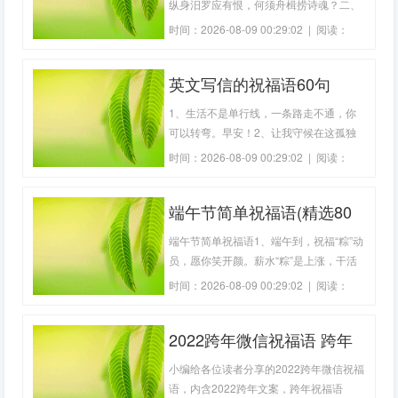
纵身汨罗应有恨，何须舟楫捞诗魂？二、
亲爱的老师，端午佳节到了，祝您教育的
时间：2026-08-09 00:29:02 | 阅读：
学生，人才济济，精英辈出。端午快乐
810 | 作者：
雄鹰工具箱
啊。三、热热闹闹真好玩。端午节，赛龙
英文写信的祝福语60句
舟，争先恐后，好热闹！一齐来过个开心
的端午节吧！四、亲爱的领导大人，祝福
1、生活不是单行线，一条路走不通，你
您，一
可以转弯。早安！2、让我守候在这孤独
的角落，默默地为你祈祷一生幸福！3、
时间：2026-08-09 00:29:02 | 阅读：
世界这么大，你我相遇而成为知己。愿我
485 | 作者：
雄鹰工具箱
们珍惜这缘份。4、春醒缤纷时节，最是
端午节简单祝福语(精选80
撩人思绪。愿至深祝福时时萦绕你。5、
送你今春的第一朵花，让无限的芬芳伴你
句)
端午节简单祝福语1、端午到，祝福“粽”动
度过四季
员，愿你笑开颜。薪水“粽”是上涨，干活
“粽”是不忙，前途“粽”是辉煌，爱情“粽”是
时间：2026-08-09 00:29:02 | 阅读：
如糖，身体“粽”是健康!端午节快乐!2、人
980 | 作者：
雄鹰工具箱
生漫漫，无需惊天动地，快乐就好;金钱叠
2022跨年微信祝福语 跨年
叠，无需车载斗量，够用就好;友谊纯纯，
无需甜言蜜语，有你就好
祝福语(精选21句)
小编给各位读者分享的2022跨年微信祝福
语，内含2022跨年文案，跨年祝福语