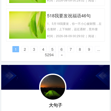
时间：2026-08-09 00:29:02 | 阅读：
扑的恋颊迎来红火火的爱情，红彤彤的节
988 | 作者：
雄鹰工具箱
日暖着你红鲜鲜的心灵，红光满面，红运
518我要发祝福语46句
高照。3、一条短信，有如此多的牵挂，
只因它承载了浓浓的祝福，愿好友新年幸
1、5月18我要发，你一不小心被财围，左
福，合
右逢财，上下纳财，远近遇财，里外撞
财。2、5月18我要发，想要什么都得到，
时间：2026-08-09 00:29:02 | 阅读：
财富向你来报到，投资理财赚钞票，发财
821 | 作者：
雄鹰工具箱
致富真美妙。3、5月18我要发，你炒股炒
1
2
3
4
5
6
7
8
9
...
出五金花，种菜种出金娃娃，工作清闲坐
5294
»
沙发，老板还把红包发。4、5月18我要
发，愿你
大句子