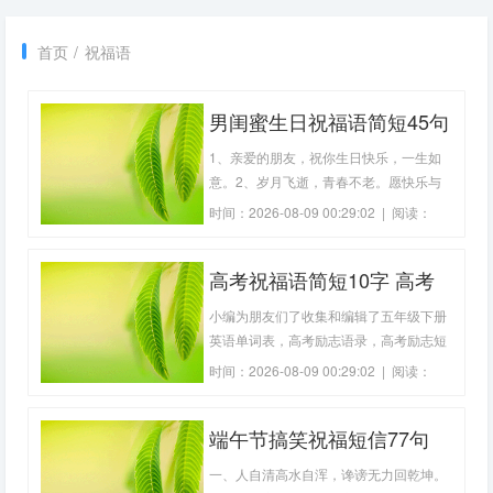
首页
/
祝福语
男闺蜜生日祝福语简短45句
1、亲爱的朋友，祝你生日快乐，一生如
意。2、岁月飞逝，青春不老。愿快乐与
您永随。3、愿甜甜的蛋糕甜蜜你的梦，
时间：2026-08-09 00:29:02 | 阅读：
祝你生日快乐！4、今天是你的生日，祝
821 | 作者：
雄鹰工具箱
你松柏常青，健康永恒！5、今天是你的
高考祝福语简短10字 高考
生日，祝你生日快乐，健康长随。6、今
天，烛光为你而燃放美丽，祝你生日快
祝福语简短8字句(精选75
小编为朋友们了收集和编辑了五年级下册
乐！7、这一
句)
英语单词表，高考励志语录，高考励志短
句，高考励志金句，高考祝福语大全，孩
时间：2026-08-09 00:29:02 | 阅读：
子金榜题名祝福语，仅供参考,欢迎大家阅
893 | 作者：
雄鹰工具箱
读分享。高考祝福语简短10字1、高考前
端午节搞笑祝福短信77句
夕，晚上睡好，保证睡眠，生物钟调好，
放松身心，别太紧张，自然就好。忘记高
一、人自清高水自浑，谗谤无力回乾坤。
考，