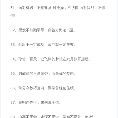
31、面对机遇，不犹豫;面对抉择，不彷徨;面对决战，不惧
怕!
32、黑发不知勤学早，白首方悔读书迟。
33、付出不一定成功，放弃就一定失败。
34、珍惜一百天，让飞翔的梦想在六月张开翅膀。
35、叫醒你的不是闹钟，而是你的梦想。
36、争分夺秒巧复习，勤学苦练创佳绩。
37、光明伴你行，未来属于你。
38、山高不厌攀，水深不厌潜，学精不厌苦：追求!