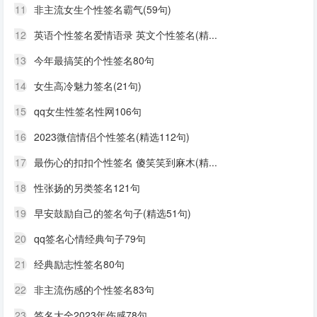
11
非主流女生个性签名霸气(59句)
12
英语个性签名爱情语录 英文个性签名(精...
13
今年最搞笑的个性签名80句
14
女生高冷魅力签名(21句)
15
qq女生性签名性网106句
16
2023微信情侣个性签名(精选112句)
17
最伤心的扣扣个性签名 傻笑笑到麻木(精...
18
性张扬的另类签名121句
19
早安鼓励自己的签名句子(精选51句)
20
qq签名心情经典句子79句
21
经典励志性签名80句
22
非主流伤感的个性签名83句
23
签名大全2023年伤感78句