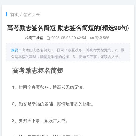
首页
/
签名大全
高考励志签名简短 励志签名简短的(精选98句)
雄鹰工具箱
2026-08-08 09:42:54
阅读 566
摘要：
高考励志签名简短1、拼两个春夏秋冬，博高考无怨无悔。2、勤
奋是幸福的基础，懒惰是罪恶的起源。3、要知天下事，须读古人书。
4、让结局不留遗憾，让过程更加完美。5、从风雨中寻找快乐，在挫折
高考励志签名简短
中保持坚韧。6、知之者不如好之者，好之者不如乐之者。7、有动力而
无压力，紧张而
1、拼两个春夏秋冬，博高考无怨无悔。
2、勤奋是幸福的基础，懒惰是罪恶的起源。
3、要知天下事，须读古人书。