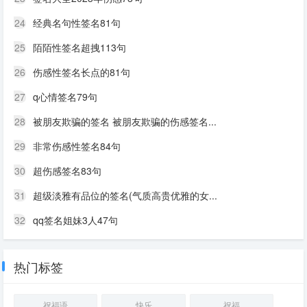
24
经典名句性签名81句
25
陌陌性签名超拽113句
26
伤感性签名长点的81句
27
q心情签名79句
28
被朋友欺骗的签名 被朋友欺骗的伤感签名...
29
非常伤感性签名84句
30
超伤感签名83句
31
超级淡雅有品位的签名(气质高贵优雅的女...
32
qq签名姐妹3人47句
热门标签
祝福语
快乐
祝福