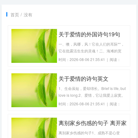
首页
/
没有
关于爱情的外国诗句19句
一、噢，风哪，风！它在人们的耳际**，
它在批露活生生的灵魂！二、海滩的宽
阔、干枯的脸庞，好象荡出了你的惝奇妙
时间：2026-08-06 21:35:41 | 阅读：
的浅笑，万千模样。三、请原谅我爱上你;
176
原谅我用全部的身心爱你;原谅我永不愿与
关于爱情的诗句英文
你分离。四、爱情对男人而言，只是生活
的一部份。但对女人而言，却是一生的全
1、生命虽短，爱却绵长。Brief is life, but
部。
love is long.2、爱情，它让我爱上寂寞。
Love, it makes me fall in love with
时间：2026-08-06 21:35:41 | 阅读：
loneliness.3、爱比大衣更能驱走寒冷。
231
Love keeps the cold.4、爱情是无形燃烧
离别家乡伤感的句子 离开家
的火焰。Love is a flame that burns
unseen.5、灵魂不能没有爱而存在。
乡的诗句(精选82句)
离别家乡伤感的句子1、成熟不是心变