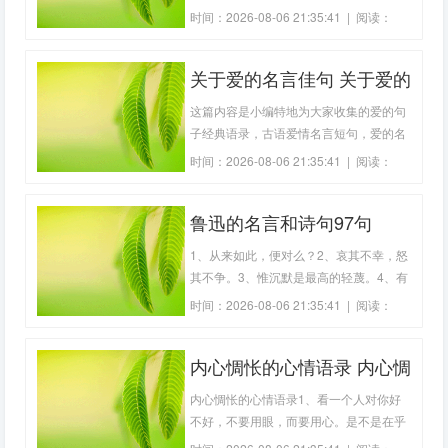
道，那是我放任着让你降住。2、我的心
时间：2026-08-06 21:35:41 | 阅读：
里只剩阴暗和孤独 没有小鹿了3、曾经太
198
多话想讲，缺始终缺乏勇气，没开得了
关于爱的名言佳句 关于爱的
口。4、我懂覆水难收，就像你说分手一
样没有挽回的余地。5、那么自私的伤
名言或古诗句精选(精选80
这篇内容是小编特地为大家收集的爱的句
害，只是为了不
句)
子经典语录，古语爱情名言短句，爱的名
言短句100条，爱的名言名句简短，朋友
时间：2026-08-06 21:35:41 | 阅读：
圈名言名句，爱的格言短句小学生，欢迎
159
大家分享借鉴。关于爱的名言佳句1、人
鲁迅的名言和诗句97句
间如果没有爱，太阳也会灭。——雨果
2、爱情没有特定的法则。——高尔3、没
1、从来如此，便对么？2、哀其不幸，怒
有爱情的
其不争。3、惟沉默是最高的轻蔑。4、有
一分热，发一分光。5、凡事总需研究，
时间：2026-08-06 21:35:41 | 阅读：
才会明白。6、人必生活着，爱才有所附
214
丽。7、人最苦的是梦醒了却无路可走。
内心惆怅的心情语录 内心惆
8、待我成尘时，你将见我的微笑。9、墨
写的谎言掩盖不了血写的事实。10、没有
怅的诗句(精选80句)
内心惆怅的心情语录1、看一个人对你好
思索和
不好，不要用眼，而要用心。是不是在乎
你，是装不出来的。2、宁愿孤独也不愿