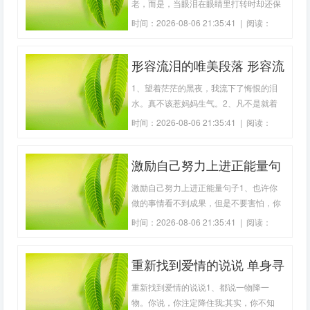
老，而是，当眼泪在眼睛里打转时却还保
持微笑。2、你知道摩天轮的幸福吗?坐在
时间：2026-08-06 21:35:41 | 阅读：
最顶端，抬头仰望，我伸出手去，以为触
211
摸到了幸福，可是摩天轮的另一边没有
形容流泪的唯美段落 形容流
你。当摩天轮陷塌，幸福也随风而逝。
3、我放弃你的时候也放弃了自己，没有
泪的唯美诗句(精选20句)
1、望着茫茫的黑夜，我流下了悔恨的泪
你我的心也死
水。真不该惹妈妈生气。2、凡不是就着
泪水吃过面包的人是不懂得人生之味的
时间：2026-08-06 21:35:41 | 阅读：
人。 - 歌德3、雨滴是因为我对你的思念感
185
动上苍所留下的泪水，你看，老天都哭
激励自己努力上进正能量句
了。4、与其用泪水悔恨今天，不如用汗
水拼搏今天。5、最微小的花朵，对于
子 激励上进的诗句(精选78
激励自己努力上进正能量句子1、也许你
我，能激起非
句)
做的事情看不到成果，但是不要害怕，你
不是没有成长，而是在扎根!2、相信生活
时间：2026-08-06 21:35:41 | 阅读：
是美好的，相信人生是充满希望的，懂得
184
人比钱重要，能用钱解决的问题都不是问
重新找到爱情的说说 单身寻
题。3、莫找借口失败，只找理由成功。
4、纽扣第一颗就扣错了，可你扣到最后
找爱情的诗句(精选79句)
重新找到爱情的说说1、都说一物降一
一颗才
物。你说，你注定降住我;其实，你不知