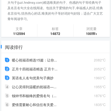
大句子(juzi.hndmsy.com)精选唯美的句子、伤感的句子等经典句子
及名言名句大全在线阅读。包括关于爱情的句子,幸福感人的话,经典
名言佳句,忧伤伤心的话,唯美的句子等好词好句好段；适合广大文艺
青年阅读学习。
文章
标签
浏览量
112594
14872
100W+
阅读排行
1
暖心祝福语精选15篇：让你...
2082℃
2
正月十四祝福语精选 正月十...
2052℃
3
英语名人名句优美句子摘抄
1960℃
4
让心灵得到温暖的祝福语—...
1955℃
5
钱钟书和杨绛的爱情名句（...
1876℃
6
爱情需要耐心和信任有关爱...
1835℃