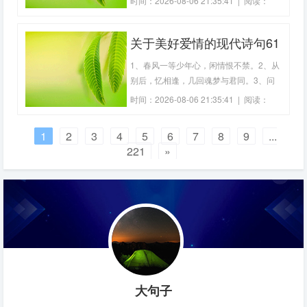
时间：2026-08-06 21:35:41 | 阅读：
让任何人敷衍我3、你再付出，你再给
200
予，照样对你无动于衷；你再期待，你再
关于美好爱情的现代诗句61
等待，也是难以把他感动。4、真正的寂
寞是一种深入骨髓的空虚，一种令你发狂
句
1、春风一等少年心，闲情恨不禁。2、从
的空虚，纵
别后，忆相逢，几回魂梦与君同。3、问
我爱你多长远，只比永远多一天！4、凄
时间：2026-08-06 21:35:41 | 阅读：
凉别后两应同，最是不胜清怨月明中。
177
5、承诺常常很像蝴蝶，美丽地盘旋然后
1
2
3
4
5
6
7
8
9
...
不见。6、别因为寂寞而错爱，别因为错
221
»
爱而寂寞一生。7、死生契阔，与子成
说。执子之手
大句子