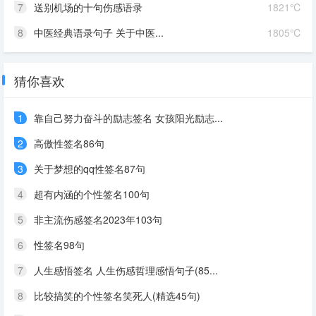
7
送别机场的十句伤感语录
1821℃
8
中医经典语录句子 关于中医...
1805℃
猜你喜欢
1
靠自己努力奋斗的励志签名 女孩阳光励志...
2
高傲性签名86句
3
关于梦想的qq性签名87句
4
超有内涵的个性签名100句
5
非主流伤感签名2023年103句
6
性签名98句
7
人生感悟签名 人生伤感哲理感悟句子(85...
8
比较搞笑的个性签名笑死人(精选45句)