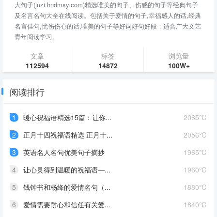
大句子(juzi.hndmsy.com)精选唯美的句子、伤感的句子等经典句子
及名言名句大全在线阅读。包括关于爱情的句子,幸福感人的话,经典
名言佳句,忧伤伤心的话,唯美的句子等好词好句好段；适合广大文艺
青年阅读学习。
文章
标签
浏览量
112594
14872
100W+
阅读排行
1
暖心祝福语精选15篇：让你...
2085℃
2
正月十四祝福语精选 正月十...
2056℃
3
英语名人名句优美句子摘抄
1965℃
4
让心灵得到温暖的祝福语—...
1960℃
5
钱钟书和杨绛的爱情名句（...
1880℃
6
爱情需要耐心和信任有关爱...
1840℃