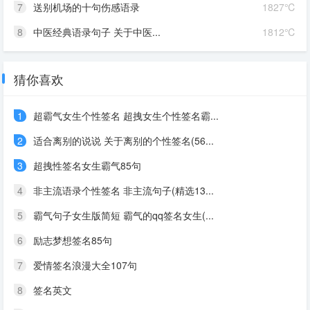
7
送别机场的十句伤感语录
1827℃
8
中医经典语录句子 关于中医...
1812℃
猜你喜欢
1
超霸气女生个性签名 超拽女生个性签名霸...
2
适合离别的说说 关于离别的个性签名(56...
3
超拽性签名女生霸气85句
4
非主流语录个性签名 非主流句子(精选13...
5
霸气句子女生版简短 霸气的qq签名女生(...
6
励志梦想签名85句
7
爱情签名浪漫大全107句
8
签名英文