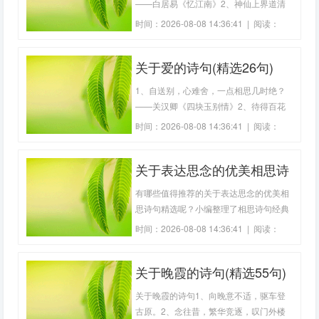
——白居易《忆江南》2、神仙上界道清
虚，那个何亲那个疏。修炼岂教人世识，
时间：2026-08-08 14:36:41 | 阅读：
归真本是太阳居。——《逍遥咏》宋太宗
253
3、日照香炉生紫烟，遥看瀑布挂前川。
关于爱的诗句(精选26句)
——李白《望庐山瀑布》4、秦川朝望
迥，日出正东峰。5、一面红金大圆镜，
1、自送别，心难舍，一点相思几时绝？
尽销云雾照
——关汉卿《四块玉别情》2、待得百花
成蜜后，为谁辛苦为谁甜。3、碧云红雨
时间：2026-08-08 14:36:41 | 阅读：
小楼空，春光已到消魂处。4、新啼痕压
250
旧啼痕，断肠人忆断肠人。——王实甫
关于表达思念的优美相思诗
《十二月过尧民歌别情》5、碧云无渡碧
天沉，是湖心，是侬心。——张惠言《江
句精选(精选70句)
有哪些值得推荐的关于表达思念的优美相
城子填张春
思诗句精选呢？小编整理了相思诗句经典
短句，形容思念的句子唯美，表达相思的
时间：2026-08-08 14:36:41 | 阅读：
诗句，表达相思的句子，表达相思，优美
220
现代诗歌精选，欢迎阅读借鉴。关于表达
关于晚霞的诗句(精选55句)
思念的优美相思诗句精选1、嗟余只影系
人间，如何同生不同死?——陈衡恪《题
关于晚霞的诗句1、向晚意不适，驱车登
春绮遗
古原。2、念往昔，繁华竞逐，叹门外楼