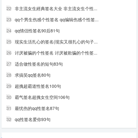
22
非主流女生經典签名大全 非主流女生个性...
23
qq个男生伤感个性签名 qq编辑伤感个性签...
24
qq情侣性签名90后81句
25
现实生活扎心的签名(现实又很扎心的句子...
26
讨厌被骗的个性签名 讨厌被欺骗的个性签...
27
适合做性签名的短句83句
28
求搞笑qq签名80句
29
超拽超霸道性签名100句
30
霸气签名超拽女生空间106句
31
最忧伤的qq性签名87句
32
qq性签名爱你93句