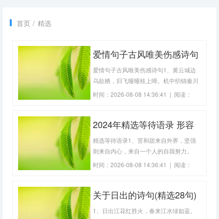
首页
/
精选
爱情句子古风唯美伤感诗句
(精选80句)
爱情句子古风唯美伤感诗句1、黄云城边
乌欲栖，归飞哑哑枝上啼。机中织锦秦川
女，碧纱如烟隔窗语。停梭怅然忆远人，
时间：2026-08-08 14:36:41 | 阅读：
独宿孤房泪如雨。——李白《乌夜啼》
297
2、山桃红花满上头，蜀江春水拍山流。
2024年精选等待语录 形容
花红易衰似郎意，水流无限似侬愁。——
刘禹锡《竹枝词山桃红花满上头》3、相
等待人的诗句(精选88句)
精选等待语录1、苦和甜来自外界，坚强
思处、青
则来自内心，来自一个人的自我努力。
2、时间会慢慢沉淀记忆、有些人会在你
时间：2026-08-08 14:36:41 | 阅读：
心底慢慢模糊、学会放手、你的幸福需要
236
自己的成全。3、对于未知的未来我们没
关于日出的诗句(精选28句)
有把握我总在思考应该如何去应付这草蛋
生活是我想得太多么最近发生了一些荒.唐
1、日出江花红胜火，春来江水绿如蓝。
事并且不