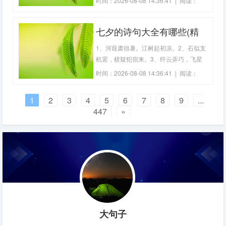
时间：2026-08-08 14:36:41 | 阅读：
空。5、龙钟一老翁，徐步谒禅宫。6、夜
159
坐空林寂，松风直似秋。7、色后群芳
七夕的诗句大全有哪些(精
拆，香殊百和燃。8、莫怪销炎热，能生
大地风。9、义公习禅寂，结宇依空林。
选34句)
1、河葭肃徂暑。江树起初凉。2、石似支
10、户外一峰
机罢，槎疑犯宿来。3、纤云弄巧，飞星
传恨，银汉迢迢暗渡。4、德容无此心
时间：2026-08-08 14:36:41 | 阅读：
境，她疑惑牵牛织女为什么要此夕相会。
174
她留心的不是牛女的团聚，而是团聚之后
1
2
3
4
5
6
7
8
9
...
的断肠离别。5、双星何事今宵会，遗我
447
»
庭前月一钩。6、最伤今夜离愁曲，遥对
天涯愈断肠
大句子