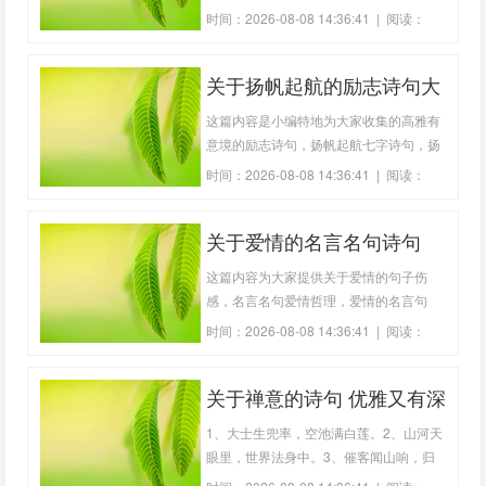
头，悲恨相续。3、斜阳外，寒鸦万点，
时间：2026-08-08 14:36:41 | 阅读：
流水绕孤村。4、元嘉草草，封狼居胥，
175
赢得仓皇北顾。5、归帆去棹残阳里，背
关于扬帆起航的励志诗句大
西风，酒旗斜矗。6、登鹳雀楼》（唐王
之涣7、单车欲问边，属国过居延。征蓬
全精选(精选40句)
这篇内容是小编特地为大家收集的高雅有
出汉塞，归
意境的励志诗句，扬帆起航七字诗句，扬
帆起航的唯美句子，扬帆起航的励志句
时间：2026-08-08 14:36:41 | 阅读：
子，扬帆的励志诗句，扬帆起航励志句
194
子，欢迎大家分享借鉴。1、湖山快吟
关于爱情的名言名句诗句
览，胜迹恒追求。2、乘风破浪潮头立，
扬帆起航正当时。3、学道慕中国，於焉
(精选35句)
这篇内容为大家提供关于爱情的句子伤
一来游。4、气
感，名言名句爱情哲理，爱情的名言句
子，张国荣爱情名言名句，名言名句爱情
时间：2026-08-08 14:36:41 | 阅读：
句子，经典爱情名言名句大全，以帮助大
169
家更快的找到所需内容。1、爱恋是一种
关于禅意的诗句 优雅又有深
妙不可言的行为，只需一个眼神便可传送
秋波。爱情是一种最高境界神圣的东西，
度的诗句(精选19句)
1、大士生兜率，空池满白莲。2、山河天
相互尊重
眼里，世界法身中。3、催客闻山响，归
房逐水流。4、欲问义心义，遥知空病