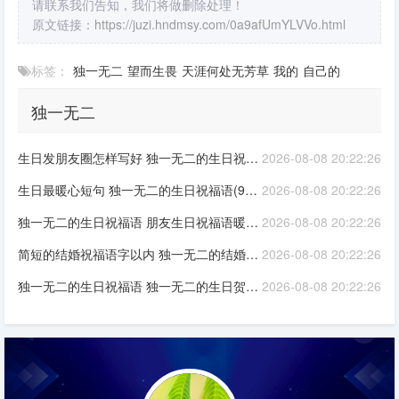
请联系我们告知，我们将做删除处理！
原文链接：
https://juzi.hndmsy.com/0a9afUmYLVVo.html
标签：
独一无二
望而生畏
天涯何处无芳草
我的
自己的
独一无二
生日发朋友圈怎样写好 独一无二的生日祝福语(精选80句)
2026-08-08 20:22:26
生日最暖心短句 独一无二的生日祝福语(91句)
2026-08-08 20:22:26
独一无二的生日祝福语 朋友生日祝福语暖心不俗气
2026-08-08 20:22:26
简短的结婚祝福语字以内 独一无二的结婚祝福语(精选46句)
2026-08-08 20:22:26
独一无二的生日祝福语 独一无二的生日贺卡(精选80句)
2026-08-08 20:22:26