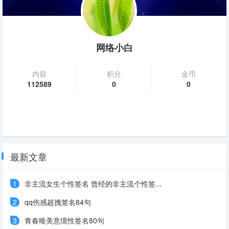
网络小白
内容
积分
金币
112589
0
0
最新文章
1
非主流女生个性签名 曾经的非主流个性签...
2
qq伤感超拽签名84句
3
青春唯美意境性签名80句