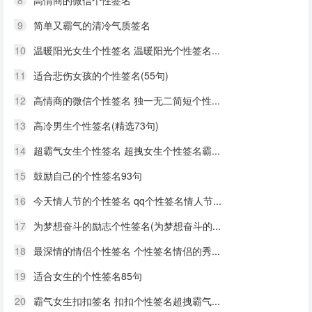
8
高情商的微信个性签名
9
简单又霸气的清冷气质签名
10
温暖阳光女生个性签名 温暖阳光个性签名...
11
适合悲伤女孩的个性签名(55句)
12
高情商的微信个性签名 独一无二简短个性...
13
高冷男生个性签名(精选73句)
14
超霸气女生个性签名 超拽女生个性签名霸...
15
鼓励自己的个性签名93句
16
今天情人节的个性签名 qq个性签名情人节...
17
为梦想奋斗的励志个性签名(为梦想奋斗的...
18
最深情的情侣个性签名 个性签名情侣的秀...
19
适合女生的个性签名85句
20
霸气女生扣扣签名 扣扣个性签名超拽霸气...