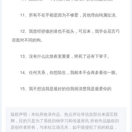
11、所有不在乎都是因为不够爱，其他理由纯属扯淡、
12、我曾经骄傲的谁也不低头，可后来，我学会花言巧
语面对不同的狗。
13、没有什么比熬夜更重要，猝死了还有下辈子。
14、任何关系，你想陌生，我根本不会再多看你一眼。
15、我不想说我是最好的但我很清楚我是最爱你的
版权声明：本站所收录作品、热点评论等信息部分来源互联
网，目的只是为了系统归纳学习和传递资讯 所有作品版权归
原创作者所有，与本站立场无关，如不慎侵犯了你的权益，