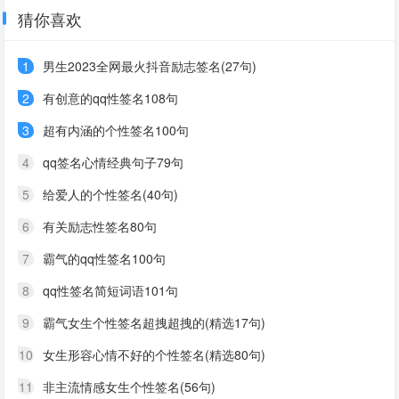
猜你喜欢
1
男生2023全网最火抖音励志签名(27句)
2
有创意的qq性签名108句
3
超有内涵的个性签名100句
4
qq签名心情经典句子79句
5
给爱人的个性签名(40句)
6
有关励志性签名80句
7
霸气的qq性签名100句
8
qq性签名简短词语101句
9
霸气女生个性签名超拽超拽的(精选17句)
10
女生形容心情不好的个性签名(精选80句)
11
非主流情感女生个性签名(56句)