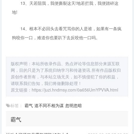
13、天若阻我，我便撕裂这天!地若拦我，我便踏碎这
地!
14、根本不必回头去看咒骂你的人是谁，如果有一条疯
狗咬你一口，难道你也要趴下去反咬他一口吗。
版权声明：本站所收录作品、热点评论等信息部分来源互联
网，目的只是为了系统归纳学习和传递资讯 所有作品版权归
原创作者所有，与本站立场无关，如不慎侵犯了你的权益，
请联系我们告知，我们将做删除处理！
原文链接：
https://juzi.hndmsy.com/0a656UmYPVVA.html
标签：
霸气
道不同不相为谋
忽明忽暗
霸气