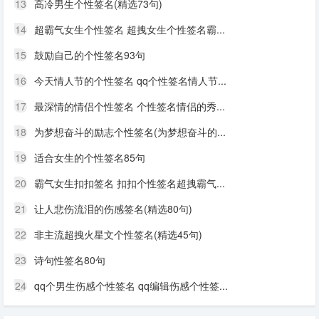
13
高冷男生个性签名(精选73句)
14
超霸气女生个性签名 超拽女生个性签名霸...
15
鼓励自己的个性签名93句
16
今天情人节的个性签名 qq个性签名情人节...
17
最深情的情侣个性签名 个性签名情侣的秀...
18
为梦想奋斗的励志个性签名(为梦想奋斗的...
19
适合女生的个性签名85句
20
霸气女生扣扣签名 扣扣个性签名超拽霸气...
21
让人悲伤流泪的伤感签名(精选80句)
22
非主流超拽火星文个性签名(精选45句)
23
诗句性签名80句
24
qq个男生伤感个性签名 qq编辑伤感个性签...