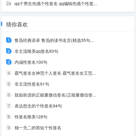
24
qq个男生伤感个性签名 qq编辑伤感个性签...
猜你喜欢
1
鲁迅经典语录 鲁迅的读书名言(精选35句...
2
非主流唯美qq签名83句
3
内涵性签名100句
4
霸气签名女神范个人签名 霸气签名女王范...
5
非主流性签名91句
6
鼓励前进的正能量微信签名(正能量微信签...
7
表达想念的个性签名94句
8
性签名唯美128句
9
独一无二的简短个性签名