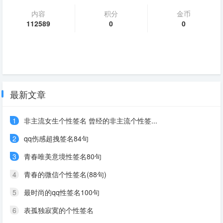
内容
积分
金币
112589
0
0
最新文章
1
非主流女生个性签名 曾经的非主流个性签...
2
qq伤感超拽签名84句
3
青春唯美意境性签名80句
4
青春的微信个性签名(88句)
5
最时尚的qq性签名100句
6
表孤独寂寞的个性签名