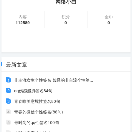
网络小白
内容
积分
金币
112589
0
0
最新文章
1
非主流女生个性签名 曾经的非主流个性签...
2
qq伤感超拽签名84句
3
青春唯美意境性签名80句
4
青春的微信个性签名(88句)
5
最时尚的qq性签名100句