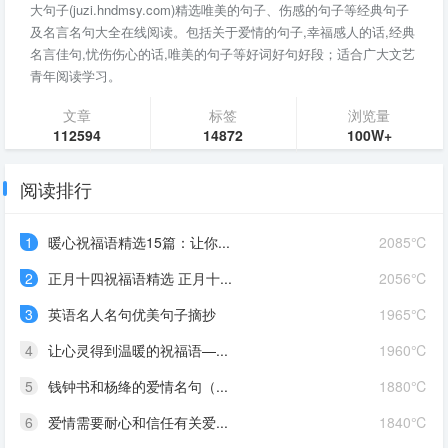
大句子(juzi.hndmsy.com)精选唯美的句子、伤感的句子等经典句子
及名言名句大全在线阅读。包括关于爱情的句子,幸福感人的话,经典
名言佳句,忧伤伤心的话,唯美的句子等好词好句好段；适合广大文艺
青年阅读学习。
文章
标签
浏览量
112594
14872
100W+
阅读排行
1
暖心祝福语精选15篇：让你...
2085℃
2
正月十四祝福语精选 正月十...
2056℃
3
英语名人名句优美句子摘抄
1965℃
4
让心灵得到温暖的祝福语—...
1960℃
5
钱钟书和杨绛的爱情名句（...
1880℃
6
爱情需要耐心和信任有关爱...
1840℃