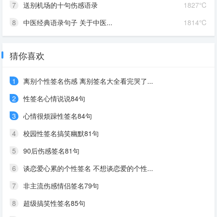
7
送别机场的十句伤感语录
1827℃
8
中医经典语录句子 关于中医...
1814℃
猜你喜欢
1
离别个性签名伤感 离别签名大全看完哭了...
2
性签名心情说说84句
3
心情很烦躁性签名84句
4
校园性签名搞笑幽默81句
5
90后伤感签名81句
6
谈恋爱心累的个性签名 不想谈恋爱的个性...
7
非主流伤感情侣签名79句
8
超级搞笑性签名85句