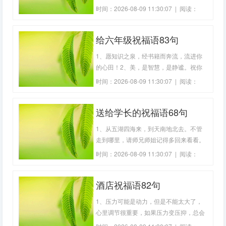
学毕业生的经典语录，大学毕业祝福语简
时间：2026-08-09 11:30:07 | 阅读：
短十个字，大学毕业祝福语简短励志，大
467
学毕业祝福励志八个字，希望可以帮助到
给六年级祝福语83句
有需要的朋友。大学毕业励志祝福语1、
如果你面对汹涌的波涛，不必惊怕，更不
1、愿知识之泉，经书籍而奔流，流进你
用自
的心田！2、美，是智慧，是静谧。祝你
聪明！愿你上进！3、不要学花儿只把春
时间：2026-08-09 11:30:07 | 阅读：
天等待，要学燕子把春天衔来。4、长
386
大，是为了更好地把握自己，机会把握在
送给学长的祝福语68句
自己的手中。5、抱负，是高尚行为成长
的萌芽；用毅力去浇洒，它就开花！6、
1、从五湖四海来，到天南地北去。不管
天才与凡人只
走到哪里，请师兄师姐记得多回来看看。
2、与你同行，回想起我们曾拥有过的配
时间：2026-08-09 11:30:07 | 阅读：
合抱负；与你分离，向往着我们重逢时的
364
狂欢。3、默默的分手，正如当初默默地
酒店祝福语82句
相遇。愿这温馨的微风，给你捎去我深情
的祝福和祈祷。4、默默的分离，正如当
1、压力可能是动力，但是不能太大了，
初默默地
心里调节很重要，如果压力变压抑，总会
感觉不如意，如果压力变动力，定能干出