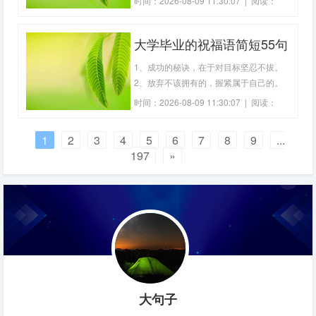
时间：2026-08-09 11:30:07 | 阅读：
新成绩。2、当今生活节奏快，人人都在
417
打比赛，稍不留神被淘汰，打好自己的比
大学毕业的祝福语简短55句
赛，不以金钱论成败，直面人生的比赛，
做好自己全力赛。3、放下繁忙的工作，
1、成功的秘诀，在于对目标坚忍不拔。
抛弃抑
2、放弃不该拥有的，握紧属于自己的。
3、跌倒不算是失败，爬不起来才算是失
时间：2026-08-09 11:30:07 | 阅读：
败。4、让如今的岁月留存心底，不求又
425
有如何的回忆。5、艰难困苦是幸福的源
1
2
3
4
5
6
7
8
9
...
泉，安逸享受是苦难的开始。6、用我的
197
»
青春加年少轻狂，来为你以后的幸福去拼
搏。7、带
大句子