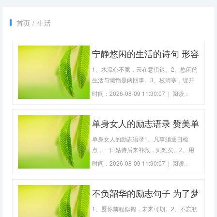
首页
/
生活
宁静悠闲的生活的诗句 形容
悠闲的田园生活的诗句
1、水流心不竞，云在意俱迟。2、悠闲的
生活与懒惰是两回事。3、枝清寒，绽开
我孤单的悠闲。4、悠闲与时间无关，悠
时间：2026-08-09 11:30:07 | 阅读：
闲是心灵的一种忙里偷闲。5、假如你正
157
在失去悠闲，当心！也许你正在失去灵
单身女人的励志语录 赞美单
魂。6、几许关心总不平，飘然湖托余
生。闲云好伴孤帆去，祖道何人唱渭城。
身女人的诗句(精选80句)
单身女人的励志语录1、凡事须逐日检
7、阳光的午
点，一日姑待后来补救，则难矣。2、用
背的温度，去温暖一个人的心。3、没有
时间：2026-08-09 11:30:07 | 阅读：
单纯、善良和真实，就没有伟大。4、只
207
要不把自己束缚在心灵的牢笼里，谁也束
不负韶华的励志句子 为了梦
缚不了你去展翅高飞。5、一直没有人懂
我，我习惯假装坚强，习惯了一个人面对
想而奋斗的诗句(51句)
1、愿你前程似锦，未来可期。2、不忘初
所有。6、这