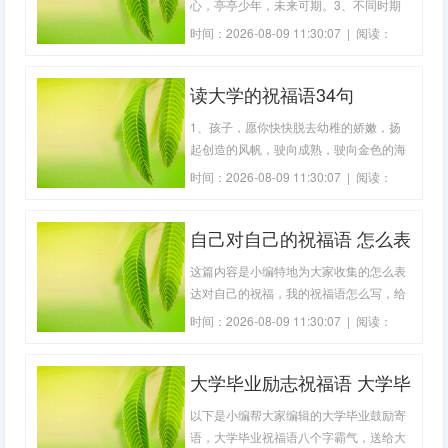
心，亭亭少年，未来可期。3、不同时期
的哥哥，宇你通行，未来可期。4、当你
时间：2026-08-09 11:30:07 | 阅读：
足够努力，幸运总会与你不期而遇。5、
143
不忘初心，砥砺前行，长路漫漫，未来可
读大学的祝福语34句
期。6、人至中年，闲事随缘，但尽己
力，未来可期。7、岁月如歌，愿你如
1、孩子，愿你快快脱去幼稚的娇嫩，扬
诗；未来可期
起创造的风帆，驶向成熟，驶向金色的海
岸。2、生活是一本精深的书，别人的注
时间：2026-08-09 11:30:07 | 阅读：
释代替不了自己的理解，愿你有所发现，
388
有所创造。3、以你的自信，以你的开
自己对自己的祝福语 怎么表
朗，以你的毅力，还有我的祝福，你一定
能够驶向理想的彼岸。4、你是泊于青春
达对自己的祝福(精选29句)
这篇内容是小编特地为大家收集的怎么表
的港口的一
达对自己的祝福，我的祝福语怎么写，给
自己的期望与祝福，祝福寄语给自己，对
时间：2026-08-09 11:30:07 | 阅读：
家人的祝福语简短，送给自己的祝福语简
400
短，欢迎大家分享借鉴。1、好好活着！
大学毕业励志祝福语 大学毕
活着就要记住，人生最痛苦最绝望的那一
刻是最难熬的一刻，但不是生命结束的最
业典礼祝福语(精选95句)
以下是小编帮大家编辑的大学毕业鼓励寄
后一
语，大学毕业祝福语八个字霸气，送给大