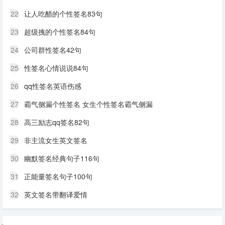
22
让人吃醋的个性签名83句
23
超级拽的个性签名84句
24
公司群性签名42句
25
性签名心情说说84句
26
qq性签名英语伤感
27
霸气侧漏个性签名 女生个性签名霸气侧漏
28
高三励志qq签名82句
29
非主流女生英文签名
30
幽默签名经典句子116句
31
正能量签名句子100句
32
英文签名带翻译爱情