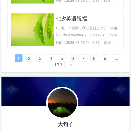
时间：2026-08-06 21:43:37 | 阅读：
个起点。四、希望，只有和勤奋作伴，才
384
能如虎添翼。五、争取时间就是争取成
七夕英语祝福
功，提高效率就是提高分数。六、最好的
节约是珍惜时间，最大的浪费是虚度年
1、他一个表情，我心里就上演了一场电
华。七、再
影。He a expression, my in the mind is
staged a movie.2、难得晴，难得雨，难
时间：2026-08-06 21:43:37 | 阅读：
得生命里有你。A rare fine, rare rain,
410
rarely have you in life.3、我的心脏，一
1
2
3
4
5
6
7
8
9
...
直都只停留于你的心上。My heart,
192
»
always stay in your heart.4、但愿在情
大句子