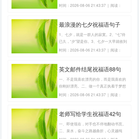
境绝望的人。3、拥有梦想只是一种智
时间：2026-08-06 21:43:37 | 阅读：
力，实现梦想才是一种能力。4、生命之
411
灯因热情而点燃，生命之舟因拼搏而前
最浪漫的七夕祝福语句子
行。5、一切伟大的行动和思想，都有一
个微不足道的开始。6、年轻的时候开始
(100句)
1、七夕，就是一群人的寂寞。2、“七”待
学会付出，等不
已久，“夕”望是你。3、七夕一大早就收到
礼物，开心。4、会陷入温柔暮色里，会
时间：2026-08-06 21:43:37 | 阅读：
陷入你。5、你去干柴烈火，我来收拾后
309
果。6、七夕情人节低价出售，便宜甩
英文邮件结尾祝福语88句
卖!7、一个人的七夕、抒写着硪的忧伤。
8、七夕怎么过，我只能说一笑而过。9、
一、不是我喜欢漂亮的你，而是我喜欢的
不要
你刚好漂亮。二、做一个真正执着于梦想
并将之付诸于行动的勇者。三、在黑暗中
时间：2026-08-06 21:43:37 | 阅读：
寻找自己的光，有一天我会从心底微笑。
311
四、生命的多少用时间计算，生命的价值
老师写给学生祝福语42句
用贡献计算。五、真正伟大的人，是由行
动使他人见识其不凡之处。六、谁若想在
一、即使现在，对手也不停地翻动书页。
困厄
二、泉水，奋斗之路越曲折，心灵越纯
洁。三、奋斗没有终点，任何时候都是一