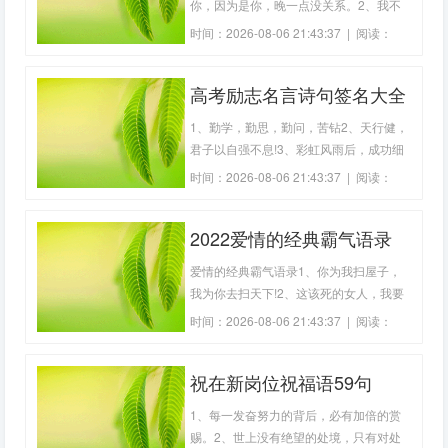
你，因为是你，晚一点没关系。2、我不
想改掉那些习惯，我也改不掉的。3、你
时间：2026-08-06 21:43:37 | 阅读：
最心爱，我说时来不及思索，但思索之
194
后，仍是这样说。4、“我刚看了一个电
高考励志名言诗句签名大全
影，电影的名字居然和我喜欢的人名字一
样”“什么电影”“你的名字”5、来到人世间蹉
(50句)
1、勤学，勤思，勤问，苦钻2、天行健，
跎
君子以自强不息!3、彩虹风雨后，成功细
节中。4、拼搏铸辉煌，状态定命运。5、
时间：2026-08-06 21:43:37 | 阅读：
模拟的意义在于如何走下去。6、小事成
228
就大事，细节成就完美。7、精神成人，
2022爱情的经典霸气语录
知识成才，态度成全8、练习就是高考，
高考就是练习。9、再苦再累不掉队，再
爱情祝福语(精选88句)
爱情的经典霸气语录1、你为我扫屋子，
难再险不
我为你去扫天下!2、这该死的女人，我要
了!3、你这么可爱，被大风吹到我怀里，
时间：2026-08-06 21:43:37 | 阅读：
我是不会还的。4、美丽的女人恋爱故事
342
多，不美的女人听来的恋爱故事多。5、
祝在新岗位祝福语59句
有时我脆弱的一句话就泪流满面，有时发
现自己咬着牙走了很久的路。6、我的眼
1、每一发奋努力的背后，必有加倍的赏
泪只为你
赐。2、世上没有绝望的处境，只有对处