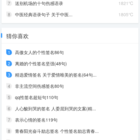
7
送别机场的十句伤感语录
1821℃
8
中医经典语录句子 关于中医...
1805℃
猜你喜欢
1
高傲女人的个性签名86句
2
离婚的个性签名坚强(48句)
3
精选爱情签名 关于爱情唯美的签名(64句...
4
非主流空间伤感签名80句
5
qq性签名超短句110句
6
人心酸到哭的签名 人委屈到哭的文案(精...
7
表示心情的签名119句
8
青春阳光奋斗励志签名 个性签名励志青春...