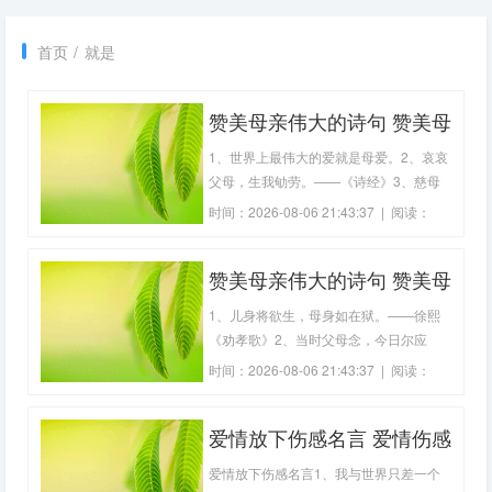
首页
/
就是
赞美母亲伟大的诗句 赞美母
亲伟大的诗句白居易(31句)
1、世界上最伟大的爱就是母爱。2、哀哀
父母，生我劬劳。——《诗经》3、慈母
爱子，非为报也。——〖汉〗刘安4、母
时间：2026-08-06 21:43:37 | 阅读：
爱是世间最伟大的力量。——（米尔5、
188
母爱是一种巨大的火焰。——（罗曼罗兰
赞美母亲伟大的诗句 赞美母
6、将母邗沟上，留家白邗阴。月明闻杜
宇，
爱诗句大全(69句)
1、儿身将欲生，母身如在狱。——徐熙
《劝孝歌》2、当时父母念，今日尔应
知。——《燕诗示刘叟》3、成功的时
时间：2026-08-06 21:43:37 | 阅读：
候，谁都是朋友。但仅有母亲——她是失
197
败时的伴侣。——郑振铎4、爷娘闻女
爱情放下伤感名言 爱情伤感
来，出郭相扶将;阿姊闻妹来，当户理红
妆;小弟闻姊来，磨刀霍霍向猪羊。——
古诗句唯美(精选79句)
爱情放下伤感名言1、我与世界只差一个
《木兰辞》5、有