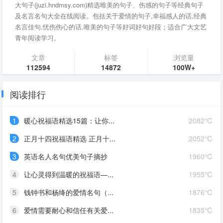
大句子(juzi.hndmsy.com)精选唯美的句子、伤感的句子等经典句子
及名言名句大全在线阅读。包括关于爱情的句子,幸福感人的话,经典
名言佳句,忧伤伤心的话,唯美的句子等好词好句好段；适合广大文艺
青年阅读学习。
文章
标签
浏览量
112594
14872
100W+
阅读排行
1
暖心祝福语精选15篇：让你...
2082℃
2
正月十四祝福语精选 正月十...
2052℃
3
英语名人名句优美句子摘抄
1960℃
4
让心灵得到温暖的祝福语—...
1955℃
5
钱钟书和杨绛的爱情名句（...
1876℃
6
爱情需要耐心和信任有关爱...
1835℃