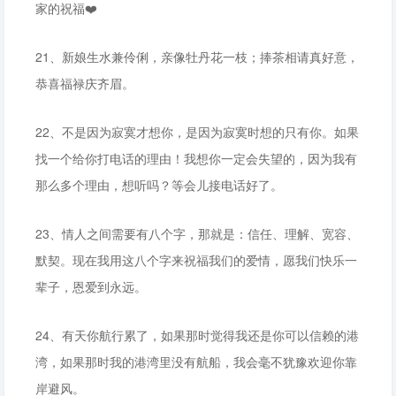
家的祝福❤️
21、新娘生水兼伶俐，亲像牡丹花一枝；捧茶相请真好意，
恭喜福禄庆齐眉。
22、不是因为寂寞才想你，是因为寂寞时想的只有你。如果
找一个给你打电话的理由！我想你一定会失望的，因为我有
那么多个理由，想听吗？等会儿接电话好了。
23、情人之间需要有八个字，那就是：信任、理解、宽容、
默契。现在我用这八个字来祝福我们的爱情，愿我们快乐一
辈子，恩爱到永远。
24、有天你航行累了，如果那时觉得我还是你可以信赖的港
湾，如果那时我的港湾里没有航船，我会毫不犹豫欢迎你靠
岸避风。