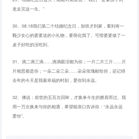
老走完这一生。”
30、08.18我们第二个结婚纪念日，加班才到家，看到有一
颗少女心的婆婆送的小礼物，要萌化我了。可惜婆婆做了一
桌子好吃的没吃到。
31、滴二滴三滴……滴滴眼泪都为你；一片二片三片……片
片相思都是你；一朵二朵三朵……朵朵玫瑰献给你，还记得
去年的今天是我最幸福的时刻，爱你到永远。
32、佛说：前世的五百次回眸，才换来今生的擦肩而过。我
用一万次换来与你的相遇，希望能亲口告诉你：“永远永远
爱你”。