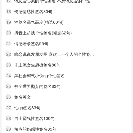
17
谈恋爱心累的个性签名 不想谈恋爱的个性...
18
伤感情感性签名80句
19
性签名霸气高冷(精选60句)
20
抖音上超拽个性签名(精选62句)
21
情感语录签名95句
22
暗恋说说发朋友圈 喜欢上一个人的个性签...
23
非主流女生超拽签名80句
24
黑社会霸气小伙qq个性签名
25
被全世界抛弃的签名83句
26
签名英文
27
性qq签名83句
28
男士霸气性签名100句
29
短点的伤感性签名85句