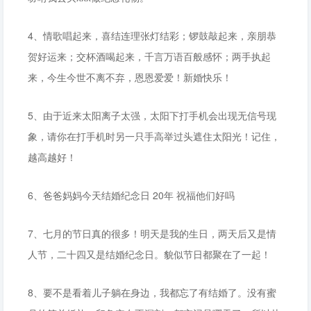
4、情歌唱起来，喜结连理张灯结彩；锣鼓敲起来，亲朋恭
贺好运来；交杯酒喝起来，千言万语百般感怀；两手执起
来，今生今世不离不弃，恩恩爱爱！新婚快乐！
5、由于近来太阳离子太强，太阳下打手机会出现无信号现
象，请你在打手机时另一只手高举过头遮住太阳光！记住，
越高越好！
6、爸爸妈妈今天结婚纪念日 20年 祝福他们好吗
7、七月的节日真的很多！明天是我的生日，两天后又是情
人节，二十四又是结婚纪念日。貌似节日都聚在了一起！
8、要不是看着儿子躺在身边，我都忘了有结婚了。没有蜜