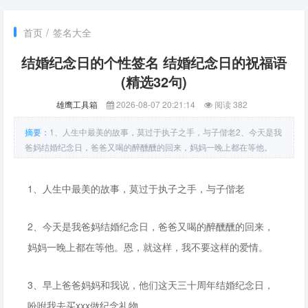
首页
/
签名大全
结婚纪念日的个性签名 结婚纪念日的祝福语
(精选32句)
雄鹰工具箱
2026-08-07 20:21:14
阅读 382
摘要：
1、人生中最美的故事，莫过于执子之手，与子偕老2、今天是我
爸妈结婚纪念日，爸爸又喝的醉醺醺的回来，妈妈一晚上都在等他。
恩，就这样，我不要这样的爱情。3、早上爸爸妈妈和我说，他们这天
三十周年结婚纪念日，吩咐我去买xxx做纪念礼物。4、情歌唱起来，喜
1、人生中最美的故事，莫过于执子之手，与子偕老
结连理张灯结彩；
2、今天是我爸妈结婚纪念日，爸爸又喝的醉醺醺的回来，
妈妈一晚上都在等他。恩，就这样，我不要这样的爱情。
3、早上爸爸妈妈和我说，他们这天三十周年结婚纪念日，
吩咐我去买xxx做纪念礼物。