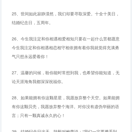
25、世间如此寂静漠然，我们却要寻取深爱。十全十美日，
结婚纪念日，五周年。
26、今生我注定和你相遇相爱相知只要在一起什么苦都愿意
今生我注定和你相遇相恋相守相依拥有着你我就觉得充满勇
气只想永远爱着你！
27、温馨的问候，盼你能时常想到我，也希望你能知道，无
论天涯海角我都深深祝福你。
28、如果能拥有你这颗星星，我愿放弃整个天空。如果能拥
有你这颗贝壳，我愿放弃整个海洋。对你没有虚伪华丽的语
言；只有一颗真诚永久的心！
29、结婚纪念日这天，陆毅对鲍蕾说：“我们一定要携手到