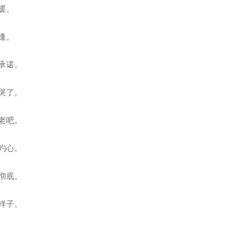
暖。
逢。
承诺。
哭了。
老吧。
旳心。
彻底。
样子。