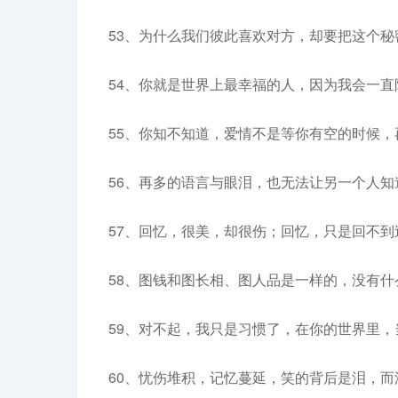
53、为什么我们彼此喜欢对方，却要把这个秘
54、你就是世界上最幸福的人，因为我会一直
55、你知不知道，爱情不是等你有空的时候，
56、再多的语言与眼泪，也无法让另一个人知
57、回忆，很美，却很伤；回忆，只是回不到
58、图钱和图长相、图人品是一样的，没有什
59、对不起，我只是习惯了，在你的世界里，
60、忧伤堆积，记忆蔓延，笑的背后是泪，而