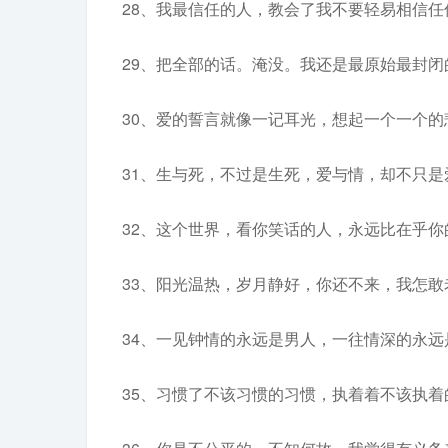
28、我最信任的人，教会了我不要轻易相信任
29、把全部的话。淹没。我还是最原始最封闭
30、爱的誓言就像一记耳光，想起一个一个的
31、生与死，不过是生死，爱与情，却不只是
32、这个世界，看你笑话的人，永远比在乎你
33、阳光温热，岁月静好，你还不来，我怎敢
34、一见钟情的永远是男人，一往情深的永远
35、习惯了不该习惯的习惯，执着着不该执着