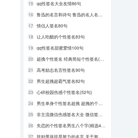
15
qq性签名大全友情86句
16
鲁迅的名言和诗句 鲁迅的名人名言和诗句...
17
情侣人签名80句
18
让人吃醋的个性签名83句
19
qq性签名甜蜜爱情100句
20
超拽个性签名 经典简短个性签名(精选75...
21
高考励志名言性签名90句
22
男生超拽超霸气签名82句
23
心碎校园伤感个性签名(52句)
24
男生单身个性签名超拽 超拽的个性签名男...
25
非主流微信伤感签名大全 微信签名大全(...
26
失恋的个性签名男生八个字(精选40句)
27
鼓励男孩提早努力的名言 关于努力的名言...