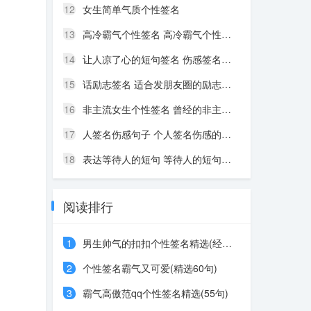
12
女生简单气质个性签名
13
高冷霸气个性签名 高冷霸气个性签名男生...
14
让人凉了心的短句签名 伤感签名男生心碎...
15
话励志签名 适合发朋友圈的励志短句(精...
16
非主流女生个性签名 曾经的非主流个性签...
17
人签名伤感句子 个人签名伤感的经典句子...
18
表达等待人的短句 等待人的短句签名(精...
阅读排行
1
男生帅气的扣扣个性签名精选(经典个性签...
2
个性签名霸气又可爱(精选60句)
3
霸气高傲范qq个性签名精选(55句)