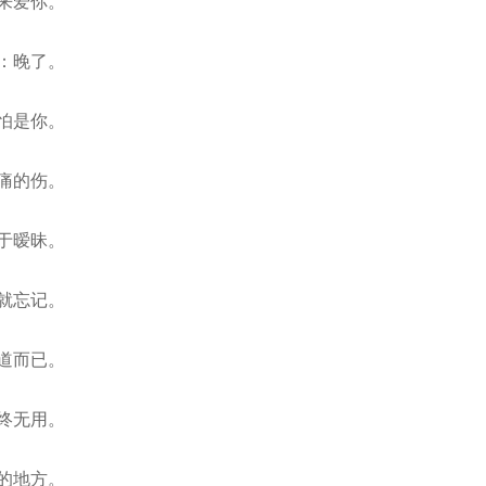
来爱你。
：晚了。
怕是你。
痛的伤。
于暧昧。
就忘记。
道而已。
终无用。
的地方。