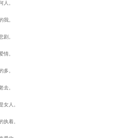
何人。
的我。
悲剧。
爱情。
的多。
老去。
是女人。
的执着。