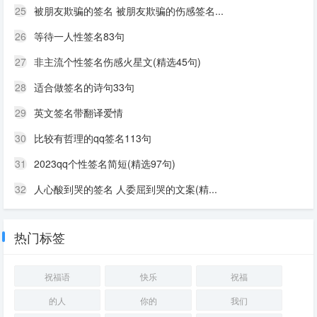
25
被朋友欺骗的签名 被朋友欺骗的伤感签名...
26
等待一人性签名83句
27
非主流个性签名伤感火星文(精选45句)
28
适合做签名的诗句33句
29
英文签名带翻译爱情
30
比较有哲理的qq签名113句
31
2023qq个性签名简短(精选97句)
32
人心酸到哭的签名 人委屈到哭的文案(精...
热门标签
祝福语
快乐
祝福
的人
你的
我们