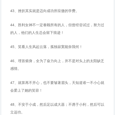
43、挫折其实就是迈向成功所应缴的学费。
44、胜利女神不一定眷顾所有的人，但曾经尝试过，努力过
的人，他们的人生总会留下痕迹！
45、笑看人生风起云落，孤独寂寞能奈我何！
46、埋首俯身，全为了奋力向上，并不是对头上的太阳缺乏
感情。
47、就算再不开心，也不要皱著眉头，天知道谁一不小心就
会爱上了她的笑容！
48、不安于小成，然后足以成大器；不诱于小利，然后可以
立远功。