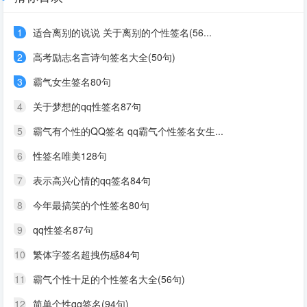
1
适合离别的说说 关于离别的个性签名(56...
2
高考励志名言诗句签名大全(50句)
3
霸气女生签名80句
4
关于梦想的qq性签名87句
5
霸气有个性的QQ签名 qq霸气个性签名女生...
6
性签名唯美128句
7
表示高兴心情的qq签名84句
8
今年最搞笑的个性签名80句
9
qq性签名87句
10
繁体字签名超拽伤感84句
11
霸气个性十足的个性签名大全(56句)
12
简单个性qq签名(94句)