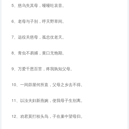
5、慈乌失其母，哑哑吐哀音。
6、老母与子别，呼天野草间。
7、远役关慈母，孤忠仗老天。
8、青虫不易捕，黄口无饱期。
9、万爱千恩百苦，疼我孰知父母。
10、一间茆屋何所直，父母之乡去不得。
11、以汝夫妇新燕婉，使我母子生别离。
12、劝君莫打枝头鸟，子在巢中望母归。