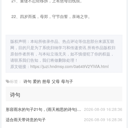
21、重缝不忍轻移拆，上有慈母旧线痕。
22、四岁而孤，母郑，守节自誓，亲诲之学。
版权声明：本站所收录作品、热点评论等信息部分来源互联
网，目的只是为了系统归纳学习和传递资讯 所有作品版权归
原创作者所有，与本站立场无关，如不慎侵犯了你的权益，
请联系我们告知，我们将做删除处理！
原文链接：
https://juzi.hndmsy.com/0a649V2YIVlA.html
标签：
诗句
爱的
慈母
父母
母与子
诗句
形容雨水的句子21句，(雨天相思的诗句)浪漫雨天唯美句子
2026-08-09 16:28:36
适合雨天带诗意的句子
2026-08-09 16:28:36