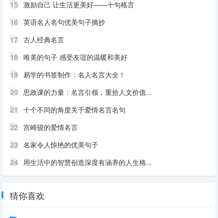
15
激励自己 让生活更美好——十句格言
16
英语名人名句优美句子摘抄
17
古人经典名言
18
唯美的句子 感受友谊的温暖和美好
19
易学的书签制作：名人名言大全！
20
思政课的力量：名言引领，重拾人文价值...
21
十个不同的角度关于爱情名言名句
22
宫崎骏的爱情名言
23
名家令人惊艳的优美句子
24
用生活中的智慧创造深度有涵养的人生格...
猜你喜欢