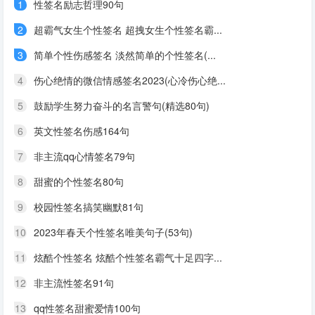
1
性签名励志哲理90句
2
超霸气女生个性签名 超拽女生个性签名霸...
3
简单个性伤感签名 淡然简单的个性签名(...
4
伤心绝情的微信情感签名2023(心冷伤心绝...
5
鼓励学生努力奋斗的名言警句(精选80句)
6
英文性签名伤感164句
7
非主流qq心情签名79句
8
甜蜜的个性签名80句
9
校园性签名搞笑幽默81句
10
2023年春天个性签名唯美句子(53句)
11
炫酷个性签名 炫酷个性签名霸气十足四字...
12
非主流性签名91句
13
qq性签名甜蜜爱情100句