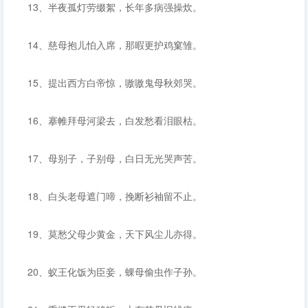
13、半夜孤灯劳缀絮，长年多病强操炊。
14、慈母抱儿怕入席，那暇更护鸡窠雏。
15、提出西方白帝惊，嗷嗷鬼母秋郊哭。
16、搴帷拜母河梁去，白发愁看泪眼枯。
17、母别子，子别母，白日无光哭声苦。
18、白头老母遮门啼，挽断衫袖留不止。
19、莫愁父母少黄金，天下风尘儿亦得。
20、蚁王化饭为臣妾，蜾母偷虫作子孙。