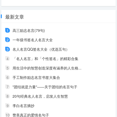
最新文章
1
高三励志名言(79句)
2
一年级书签名人名言大全
3
名人名言QQ签名大全（优选五句）
4
「名人名言」和「个性签名」的精彩合集
5
用生活中的智慧创造深度有涵养的人生格...
6
手工制作励志名言书签大集合
7
"团结就是力量"——关于团结的名言句子
8
20句经典名人名言，启发人生智慧
9
李白名言摘抄
10
赞美真正的爱情名句子