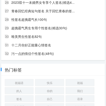
26
2023双十一未婚男女专享个人签名(精选4...
27
青春回忆经典短句签名 关于回忆青春的签...
28
性签名超拽霸气长100句
29
超拽霸气男生专用个性签名(精选30句)
30
唯美男生性签名82句
31
十二月你好正能量心情签名
32
污一点的情侣个性签名(48句)
热门标签
祝福语
快乐
祝福
的人
你的
我们
签名
自己
语录