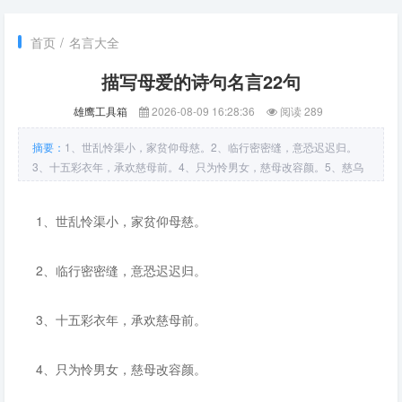
首页
/
名言大全
描写母爱的诗句名言22句
雄鹰工具箱
2026-08-09 16:28:36
阅读 289
摘要：
1、世乱怜渠小，家贫仰母慈。2、临行密密缝，意恐迟迟归。
3、十五彩衣年，承欢慈母前。4、只为怜男女，慈母改容颜。5、慈乌
失其母，哑哑吐哀音。6、老母与子别，呼天野草间。7、远役关慈母，
孤忠仗老天。8、青虫不易捕，黄口无饱期。9、万爱千恩百苦，疼我孰
1、世乱怜渠小，家贫仰母慈。
知父母。10、一间
2、临行密密缝，意恐迟迟归。
3、十五彩衣年，承欢慈母前。
4、只为怜男女，慈母改容颜。