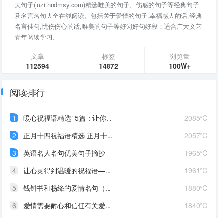
大句子(juzi.hndmsy.com)精选唯美的句子、伤感的句子等经典句子
及名言名句大全在线阅读。包括关于爱情的句子,幸福感人的话,经典
名言佳句,忧伤伤心的话,唯美的句子等好词好句好段；适合广大文艺
青年阅读学习。
文章
标签
浏览量
112594
14872
100W+
阅读排行
1
暖心祝福语精选15篇：让你...
2085℃
2
正月十四祝福语精选 正月十...
2057℃
3
英语名人名句优美句子摘抄
1965℃
4
让心灵得到温暖的祝福语—...
1961℃
5
钱钟书和杨绛的爱情名句（...
1880℃
6
爱情需要耐心和信任有关爱...
1840℃