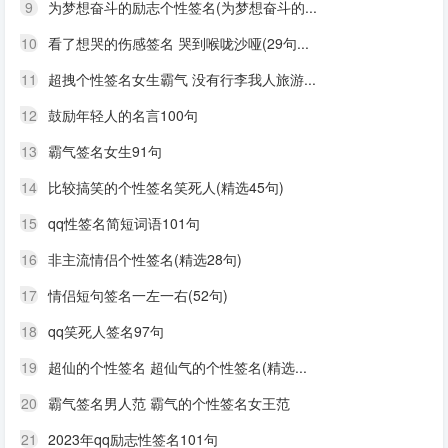
9
为梦想奋斗的励志个性签名(为梦想奋斗的...
10
看了想哭的伤感签名 哭到喉咙沙哑(29句...
11
超拽个性签名女生霸气 没有行李我人旅游...
12
鼓励年轻人的名言100句
13
霸气签名女生91句
14
比较搞笑的个性签名笑死人(精选45句)
15
qq性签名简短词语101句
16
非主流情侣个性签名(精选28句)
17
情侣短句签名一左一右(52句)
18
qq笑死人签名97句
19
超仙的个性签名 超仙气的个性签名(精选...
20
霸气签名男人范 霸气的个性签名女王范
21
2023年qq励志性签名101句