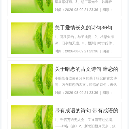
草屋寒灯雨。3、想广寒光冷，妙舞轻
盈。4、想得邻船霜笛罢，沾衣。5、想行
时间：2026-08-09 21:23:36 | 阅读：
云应在，凤凰城阙。6、我自是年少，韶
152
华倾负。7、一曲当筵落泪，重淹罗巾。
关于爱情长久的诗句36句
8、人归落雁后，思发在花前。9、人闲桂
花落，夜静春山空。10、却下水晶帘，玲
1、死生契约，与子成悦。2、相思似海
珑望秋月
深，旧事如天远。3、恨到归时方始休，
月明人倚楼。4、罗带同心结未成。江头
时间：2026-08-09 21:23:36 | 阅读：
潮已平。5、一个是阆苑仙葩，一个是美
160
玉无瑕。6、两情若是久长时，又岂在朝
关于暗恋的古文诗句 暗恋的
朝暮暮。7、从此无心爱良夜，任他明月
下西楼。8、他生莫作有情痴，人间无地
古文(精选50句)
小编给各位读者分享的关于暗恋的古文诗
着相思。9、
句，内含暗恋的古文，暗恋的诗句，表达
对一个人暗恋的诗，表达女子暗恋的诗
时间：2026-08-09 21:23:36 | 阅读：
词，暗恋古诗经典语录，委婉表达暗恋的
146
古风句子,希望对您有帮助。关于暗恋的古
带有成语的诗句 带有成语的
文诗句1、花红易衰似郎意，水流无限似
侬愁。2、两情若是久长时，又岂在朝朝
诗句有哪些小学(17句)
1、千言万语无人会，又逐流莺过短墙。
暮暮。
——郑谷《燕》2、新愁旧恨真无奈，须