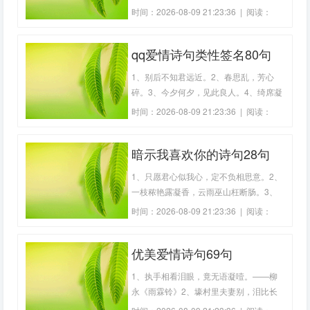
就邻家瓮底眠。——韩偓《三月》3、曾
时间：2026-08-09 21:23:36 | 阅读：
经沧海难为水，除却巫山不是云。——元
202
稹《离思》4、尽听笙歌夜醉眠，若非月
qq爱情诗句类性签名80句
下即花前。——白居易《老病》5、掷千
金浑是胆，家无四壁不知贫。——吴象之
1、别后不知君远近。2、春思乱，芳心
《少年行
碎。3、今夕何夕，见此良人。4、绮席凝
尘，香闺掩雾。5、乍暖还寒时候，最难
时间：2026-08-09 21:23:36 | 阅读：
将息。6、何处合成愁，离人心上秋。7、
155
君歌杨叛儿，妾劝新丰酒。8、思归未可
暗示我喜欢你的诗句28句
得，书此谢情人。9、扪萝正意我，折桂
方思君。10、昔日芙蓉花，今成断根草。
1、只愿君心似我心，定不负相思意。2、
11、昭君
一枝秾艳露凝香，云雨巫山枉断肠。3、
东边日出西边雨，道是无晴却有晴。4、
时间：2026-08-09 21:23:36 | 阅读：
两情若是久长时，又岂在朝朝暮暮。5、
151
只缘感君一回顾，使我思君朝与暮。6、
优美爱情诗句69句
山有木兮木有枝，心悦君兮君不知。7、
思此星晨非昨夜，为谁风露立中霄。8、
1、执手相看泪眼，竟无语凝噎。——柳
愿我如星君
永《雨霖铃》2、壕村里夫妻别，泪比长
生殿上多。——袁枚《马嵬》3、情人怨