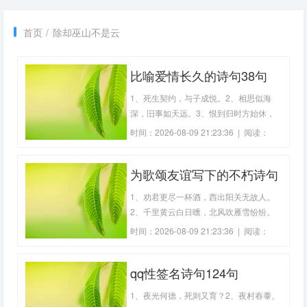
首页
/
除却巫山不是云
比喻爱情长久的诗句38句
1、死生契约，与子成悦。2、相思似海
深，旧事如天远。3、恨到归时方始休，
月明人倚楼。4、终日望君君不至，举头
时间：2026-08-09 21:23:36 | 阅读：
闻鹊喜。5、罗带同心结未成。江头潮已
192
平。6、梳洗罢，独倚望江楼。诗词赏
为歌颂友谊写下的不朽诗句
析。7、相思***多少地角天涯不是长。8、
一个是阆苑仙葩，一个是美玉无瑕。9、
(精选33句)
1、劝君更尽一杯酒，西出阳关无故人。
两情若是久长
2、千里黄云白日曛，北风吹雁雪纷纷。
3、故人西辞黄鹤楼，烟花三月下扬州。
时间：2026-08-09 21:23:36 | 阅读：
4、杨花落尽子规啼，闻道龙标过五溪。
175
5、衣带渐宽终不悔，为伊消得人憔悴。
qq性签名诗句124句
—柳永《蝶恋花》6、渭城朝雨浥轻尘，
客舍青青柳色新。7、我今因病魂颠倒，
1、夜光何德，死则又育？2、夜村舂黍。
唯梦闲人不