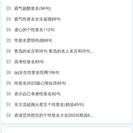
22
霸气超酷签名(96句)
23
霸气性签名女生超拽89句
24
虐心的个性签名112句
25
性签名爱情伤感88句
26
鲁迅的名言和诗句 鲁迅的名人名言和诗句...
27
高考性签名85句
28
qq女生性签名性网106句
29
性签名2023版心情短语86句
30
表示自己单身性签名82句
31
非主流超拽火星文个性签名(精选45句)
32
表述悲伤想念的个性签名大全2023(精选6...