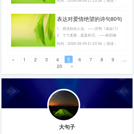
时间：2026-08-09 21:23:36 | 阅读：
遥夜，竟夕起相思。——张九龄《望月怀
134
远》4、愿为西南风，长逝入君怀。——
表达对爱情绝望的诗句80句
曹植《明月上高楼》5、从此无心爱良
夜，任
1、雨洗秋浓人淡。——厉鹗《谒金门》
2、寸寸柔肠，盈盈粉泪。——欧阳修
《踏莎行》3、相顾无言，惟有泪千行。
时间：2026-08-09 21:23:36 | 阅读：
——苏轼《江城子》4、空持罗带，回首
174
恨依依。——李煜《临江仙》5、几次细
«
1
2
3
4
5
6
7
8
9
...
思量，情愿相思苦！——胡适《生查
20
»
大句子