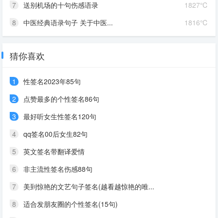
7
送别机场的十句伤感语录
1827℃
8
中医经典语录句子 关于中医...
1816℃
猜你喜欢
1
性签名2023年85句
2
点赞最多的个性签名86句
3
最好听女生性签名120句
4
qq签名00后女生82句
5
英文签名带翻译爱情
6
非主流性签名伤感88句
7
美到惊艳的文艺句子签名(越看越惊艳的唯...
8
适合发朋友圈的个性签名(15句)